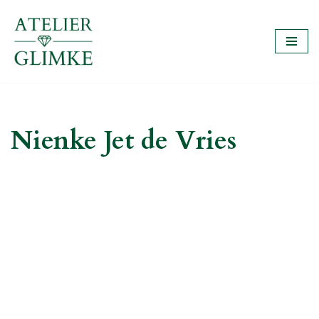
Ga
naar
de
inhoud
Nienke Jet de Vries