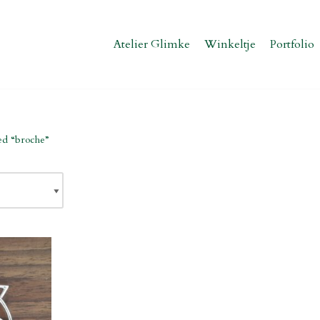
Atelier Glimke
Winkeltje
Portfolio
ed “broche”