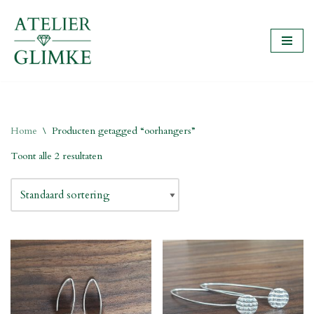
Ga
naar
de
inhoud
Home
\
Producten getagged “oorhangers”
Toont alle 2 resultaten