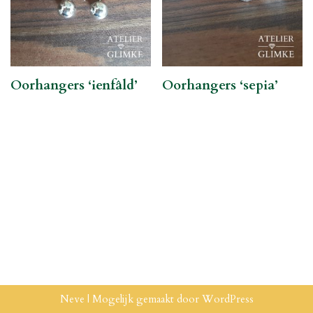
Oorhangers ‘ienfâld’
Oorhangers ‘sepia’
Neve
| Mogelijk gemaakt door
WordPress