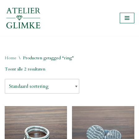
Ga
naar
de
inhoud
Home
\
Producten getagged “ring”
Toont alle 2 resultaten