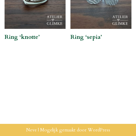
Ring ‘knotte’
Ring ‘sepia’
Neve
| Mogelijk gemaakt door
WordPress