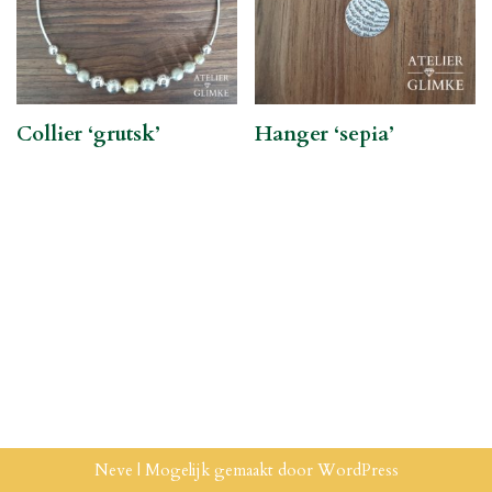
Collier ‘grutsk’
Hanger ‘sepia’
Neve
| Mogelijk gemaakt door
WordPress