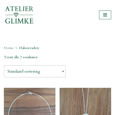
Ga
naar
de
inhoud
Home
\
Halssieraden
Toont alle 2 resultaten